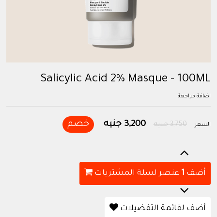
Salicylic Acid 2% Masque - 100ML
اضافة مراجعة
3,200 جنيه
خصم
3,750 جنيه
السعر:
أضف
1
عنصر لسلة المشتريات
أضف لقائمة التفضيلات