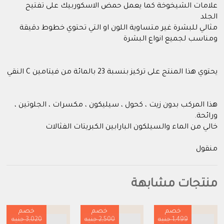
علامات الشيخوخة كما يعمل حمض الاسكوربيك على تفتيح
الجلد
مثالي للبشرة غير متساوية اللون او التي تحتوي خطوط دقيقة
ومناسب لجميع انواع البشرة
يحتوي هذا المنتج على تركيز بنسبة 23 بالمائة من فيتامين C النقي
هذا المركب بدون زيت ، كحول ، سيليكون ، مكسرات ، الجلوتين ،
ورائحة.
خالي من الماء والسيلكون البارابين الكبريتات الفثالات
منقول
منتجات مشابهة
خصم
خصم
خصم
1,499 جنيه
2,500 جنيه
3,020 جنيه