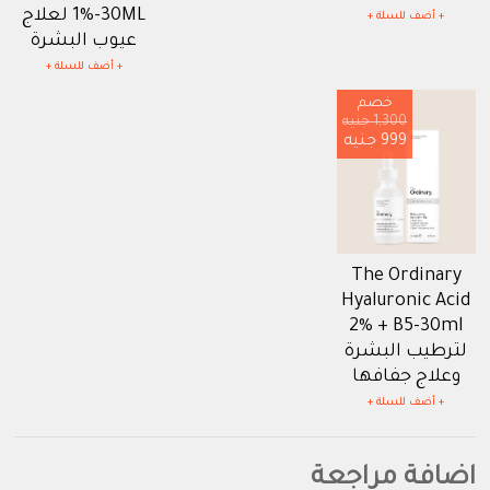
1%-30ML لعلاج
+ أضف للسلة +
عيوب البشرة
+ أضف للسلة +
خصم
1,300 جنيه
999 جنيه
The Ordinary
Hyaluronic Acid
2% + B5-30ml
لترطيب البشرة
وعلاج جفافها
+ أضف للسلة +
اضافة مراجعة