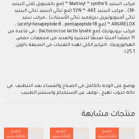
مركب الببتيد Matrixyl ™ synthe'6 ™ (مع بالميتويل ثلاثي الببتيد
-38) ، مركب الببتيد SYN ™ -AKE (مع ثنائي الببتيد ثنائي الببتيد
ثنائي أمينوبوتيريل بنزيلاميد ثنائي الأسيتات) ، مركب ببتيد
ARGIRELOX ™ (مع acetyl hexapeptide-8 ، pentapeptide-18) ،
مركب بروبيوتيك (مع lactococcus lactis lysate) ، في قاعدة من
11 حمضًا أمينيًا صديقًا للبشرة والعديد من مجمعات حمض
الهيالورونيك. التركيز الكلي لهذه التقنيات في الصيغة بالوزن
25.1٪.
يوضع على الوجه بالكامل في الصباح والمساء بعد التنظيف. في
حالة حدوث تهيج ، توقف عن الاستخدام واستشر الطبيب.
منتجات مشابهة
خصم
خصم
خصم
1,500 جنيه
1,500 جنيه
1,800 جنيه