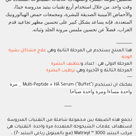
وقت واحد. من خلال استخدام أربع تقنيات ببتيد مدروسة جيدًا،
والأحماض الأمينية الصديقة للبشرة، ومجمعات حمض الهيالورونيك
المتعددة، فإنه يساعد بشكل كبير على تحسين مظهر تجاعيد قدم
الغراب، فضلاً عن تحسين ملمس مرونة الجلد وثباته.
-------------
هذا المنتج يستخدم في المرحلة الثانية وهي
علاج مشاكل بشرة
الوجه
المرحلة الاولى هي : اعداد و
تنظيف البشرة
المرحلة الثالثة و الأخيرة وهي
ترطيب البشرة
----
_ مرة
يمكنك ان تستخدم
Multi-Peptide + HA Serum ("Buffet")
واحدة مساءا ومرة واحدة صباحا
------
تجمع هذه الصيغة بين مجموعة شاملة من التقنيات المدروسة
لاستهداف علامات الشيخوخة المتعددة مرة واحدة. التقنيات هي
مركب الببتيد Matrixyl ™ 3000 (مع بالميتويل رباعي الببتيد -7) ،