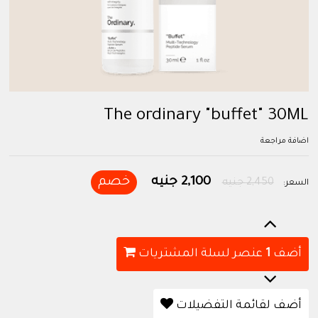
The ordinary "buffet" 30ML
اضافة مراجعة
2,100 جنيه
خصم
2,450 جنيه
السعر:
أضف
1
عنصر لسلة المشتريات
أضف لقائمة التفضيلات